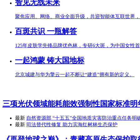
智见无线未来
聚焦应用、网络、商业全面升级，共迎智能体互联世界，
百斑共识 一瓶解答
125年皮肤学先锋品牌优色林，专研6大斑，为中国女性首
一起鸿蒙 铸大国地标
北京城建与华为擎云一起不断让“建造”拥有新的定义。
三项光伏领域能耗能效强制性国家标准明
最新
自然资源部 “十五五”全国地质灾害防治重点任务明
最新
司法替代性修复 助力滨海红树林生态保护
《再登地球之巅》：青藏高原生态保护取