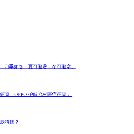
”，四季如春，夏可避暑，冬可避寒。
查，OPPO 护航乡村医疗筛查 。
肤科技？