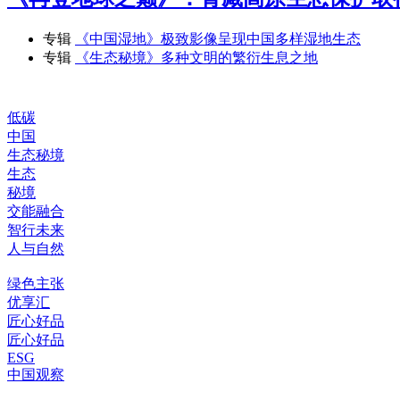
专辑
《中国湿地》极致影像呈现中国多样湿地生态
专辑
《生态秘境》多种文明的繁衍生息之地
低碳
中国
生态秘境
生态
秘境
交能融合
智行未来
人与自然
绿色主张
优享汇
匠心好品
匠心好品
ESG
中国观察