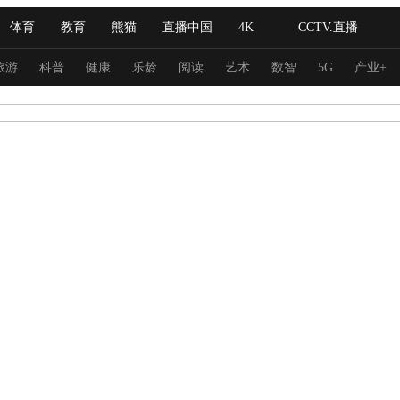
体育
教育
熊猫
直播中国
4K
CCTV.直播
式妙语
主持人
下载央视影音
热解读
天天学习
旅游
科普
健康
乐龄
阅读
艺术
数智
5G
产业+
纪录片网
国家大剧院
大型活动
科技
法治
文娱
人物
公益
图片
习式妙语
央视快评
央视网评
光华锐评
锋面
频道
VR/AR
4K专区
全景新闻
请入列
人生第一次
人生第二次
冬奥会
CBA
NBA
中超
国足
国际足球
网球
综
体育江湖
文化体育
冰雪道路
足球道路