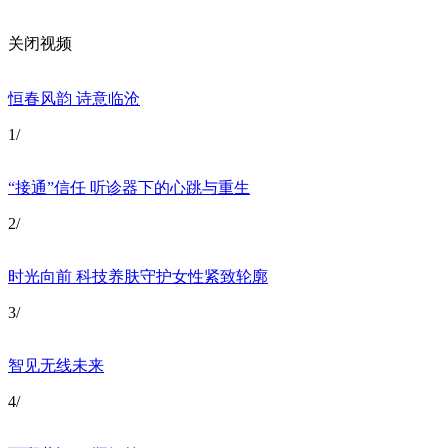
财经
教育
乡村振兴
生态环境
一带一路
关闭视频
大国智造
大国展会
大国保险
云顶对话
恒春风韵 诗意临沧
1
/
“接通”信任 听诊器下的心跳与重生
CCTV.节目官网
直播
节目单
栏目
片库
2
/
时光向前 科技养肤守护女性紧致轮廓
3
/
智见无线未来
4
/