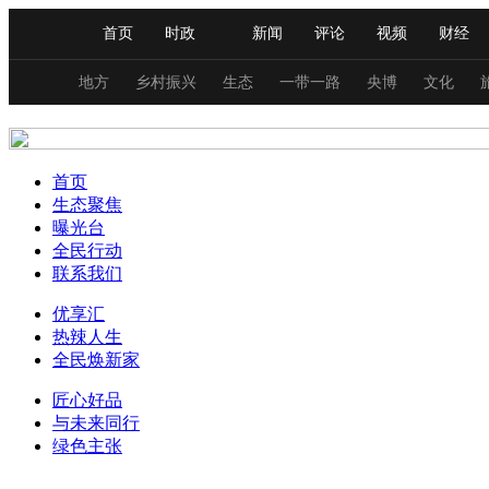
首页
时政
新闻
评论
视频
财经
人民领袖习近平
直播
海外频道
片库
iPanda
栏目大全
联播+
English
中国领导人
节目单
Монгол
听音
央视快评
微视频
习
地方
乡村振兴
生态
一带一路
央博
文化
生态环境
总台春晚
网络春晚
共产党员网
秧纪录
首页
生态聚焦
曝光台
新闻
国内
国际
评论
经济
军事
全民行动
联系我们
人民领袖习近平
联播+
热解读
天天学习
优享汇
热辣人生
视频
小央视频
小央直播
直播中国
熊猫
全民焕新家
现场
前线
比划
快看
蓝海中国
新兵
匠心好品
与未来同行
体育
直播
竞猜
2026年世界杯
2026年
绿色主张
VIP会员
CCTV奥林匹克频道
生活体育大会