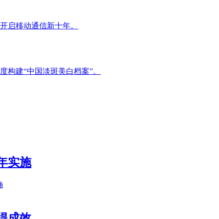
开启移动通信新十年。
度构建“中国淡斑美白档案”。
年实施
确
得成效