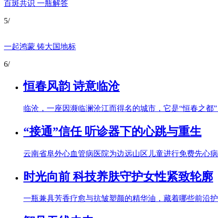
百斑共识 一瓶解答
5
/
一起鸿蒙 铸大国地标
6
/
恒春风韵 诗意临沧
临沧，一座因濒临澜沧江而得名的城市，它是“恒春之都
“接通”信任 听诊器下的心跳与重生
云南省阜外心血管病医院为边远山区儿童进行免费先心病筛
时光向前 科技养肤守护女性紧致轮廓
一瓶兼具芳香疗愈与抗皱塑颜的精华油，藏着哪些前沿护