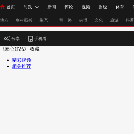
首页
时政
新闻
评论
视频
财经
体育
人民领袖习近平
直播
海外频道
片库
iPanda
栏目大全
联播+
English
中国领导人
节目单
Монгол
听音
央视快评
微视频
习式妙语
主持人
下
地方
乡村振兴
生态
一带一路
央博
文化
旅游
科普
分享
手机看
总台春晚
网络春晚
共产党员网
秧纪录
纪录片网
《匠心好品》
收藏
精彩视频
相关推荐
新闻
国内
国际
评论
经济
军事
科技
法
人民领袖习近平
联播+
热解读
天天学习
习式妙语
视频
小央视频
小央直播
直播中国
熊猫频道
V
现场
前线
比划
快看
蓝海中国
新兵请入列
体育
直播
竞猜
2026年世界杯
2026年冬奥会
VIP会员
CCTV奥林匹克频道
生活体育大会
体育江湖