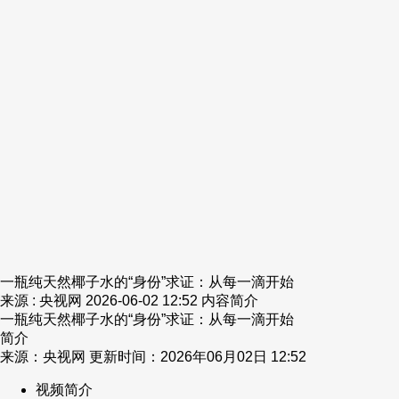
财经
教育
乡村振兴
生态环境
一带一路
央博
大国智造
大国展会
大国保险
云顶对话
云起
超
CCTV.节目官网
直播
节目单
栏目
片库
热播榜
一瓶纯天然椰子水的“身份”求证：从每一滴开始
来源 : 央视网
2026-06-02 12:52
内容简介
一瓶纯天然椰子水的“身份”求证：从每一滴开始
简介
来源：央视网 更新时间：2026年06月02日 12:52
视频简介