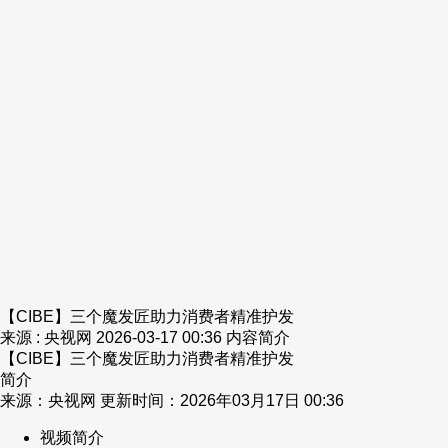
财经
教育
乡村振兴
生态环境
一带一路
央博
大国智造
大国展会
大国保险
云顶对话
云起
超
CCTV.节目官网
直播
节目单
栏目
片库
热播榜
【CIBE】三个魔发匠助力消费者精准护发
来源 : 央视网
2026-03-17 00:36
内容简介
【CIBE】三个魔发匠助力消费者精准护发
简介
来源：央视网 更新时间：2026年03月17日 00:36
视频简介