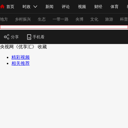
首页
时政
新闻
评论
视频
财经
体育
人民领袖习近平
直播
海外频道
片库
iPanda
栏目大全
联播+
English
中国领导人
节目单
Монгол
听音
央视快评
微视频
习式妙语
主持人
下
地方
乡村振兴
生态
一带一路
央博
文化
旅游
科普
分享
手机看
总台春晚
网络春晚
共产党员网
秧纪录
纪录片网
央视网《优享汇》
收藏
精彩视频
相关推荐
新闻
国内
国际
评论
经济
军事
科技
法
人民领袖习近平
联播+
热解读
天天学习
习式妙语
视频
小央视频
小央直播
直播中国
熊猫频道
V
现场
前线
比划
快看
蓝海中国
新兵请入列
体育
直播
竞猜
2026年世界杯
2026年冬奥会
VIP会员
CCTV奥林匹克频道
生活体育大会
体育江湖