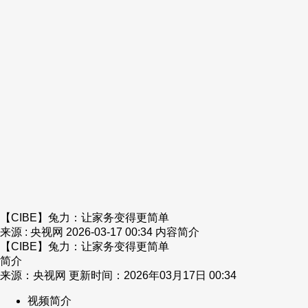
财经
教育
乡村振兴
生态环境
一带一路
央博
大国智造
大国展会
大国保险
云顶对话
云起
超
CCTV.节目官网
直播
节目单
栏目
片库
热播榜
【CIBE】兔力：让家务变得更简单
来源 : 央视网
2026-03-17 00:34
内容简介
【CIBE】兔力：让家务变得更简单
简介
来源：央视网 更新时间：2026年03月17日 00:34
视频简介