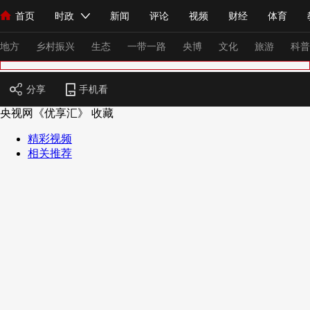
首页
时政
新闻
评论
视频
财经
体育
人民领袖习近平
直播
海外频道
片库
iPanda
栏目大全
联播+
English
中国领导人
节目单
Монгол
听音
央视快评
微视频
习式妙语
主持人
下
地方
乡村振兴
生态
一带一路
央博
文化
旅游
科普
分享
手机看
总台春晚
网络春晚
共产党员网
秧纪录
纪录片网
央视网《优享汇》
收藏
精彩视频
相关推荐
新闻
国内
国际
评论
经济
军事
科技
法
人民领袖习近平
联播+
热解读
天天学习
习式妙语
视频
小央视频
小央直播
直播中国
熊猫频道
V
现场
前线
比划
快看
蓝海中国
新兵请入列
体育
直播
竞猜
2026年世界杯
2026年冬奥会
VIP会员
CCTV奥林匹克频道
生活体育大会
体育江湖