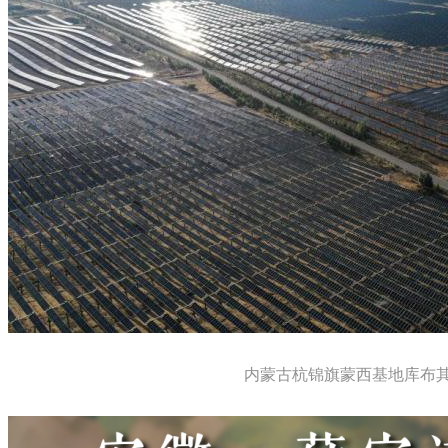
内蒙古杭锦旗蒙西基地库布其20