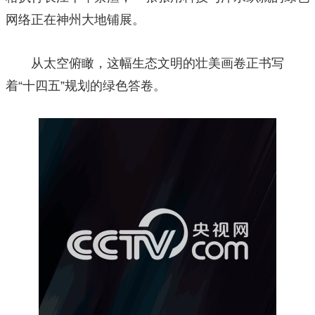
网络正在神州大地铺展。
财经
教育
乡村振兴
生态环境
一带一路
央博
大国智造
大国展会
大国保险
云顶对话
云起
超
从太空俯瞰，这幅生态文明的壮美画卷正书写
着“十四五”规划的绿色答卷。
CCTV.节目官网
直播
节目单
栏目
片库
收视榜