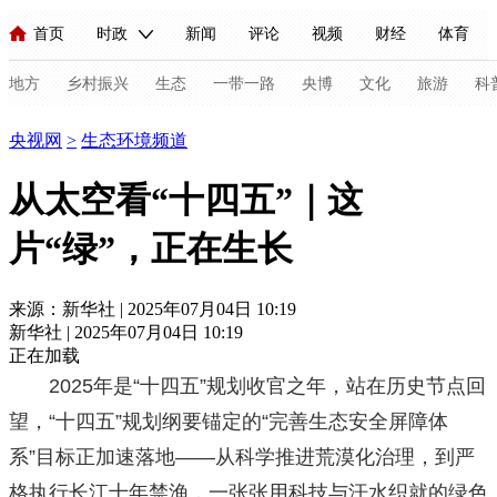
首页
时政
新闻
评论
视频
财经
体育
人民领袖习近平
直播
海外频道
片库
iPanda
栏目大全
联播+
English
中国领导人
节目单
Монгол
听音
央视快评
微视频
习式妙语
主持人
地方
乡村振兴
生态
一带一路
央博
文化
旅游
科
生态环境
央视网
>
生态环境频道
总台春晚
网络春晚
共产党员网
秧纪录
纪录片网
从太空看“十四五”｜这
片“绿”，正在生长
新闻
国内
国际
评论
经济
军事
科技
法
人民领袖习近平
联播+
热解读
天天学习
习式妙语
来源：新华社 | 2025年07月04日 10:19
新华社 | 2025年07月04日 10:19
视频
小央视频
小央直播
直播中国
熊猫频道
V
正在加载
2025年是“十四五”规划收官之年，站在历史节点回
现场
前线
比划
快看
蓝海中国
新兵请入列
望，“十四五”规划纲要锚定的“完善生态安全屏障体
体育
直播
竞猜
2026年世界杯
2026年冬奥会
C
系”目标正加速落地——从科学推进荒漠化治理，到严
VIP会员
CCTV奥林匹克频道
生活体育大会
体育江湖
格执行长江十年禁渔，一张张用科技与汗水织就的绿色