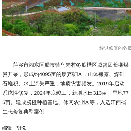
经过修复的冬瓜槽
萍乡市湘东区腊市镇乌岗村冬瓜槽区域曾因长期煤
炭开采，形成约4095亩的废弃矿区，山体裸露、煤矸
石堆积、水土流失严重，地质灾害频发。2019年启动
系统性修复，2024年底竣工，新增水田313亩、旱地77
5亩。建成脐橙种植基地、休闲农业区等，入选江西省
生态修复典型案例。
编辑：胡悦